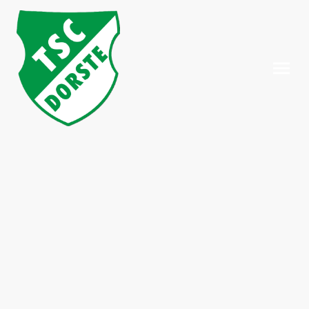
Willkommen beim Tennis
Jährlich kommen die Mitglieder der Tennissparte zu einem
Saisonauftakt-Turnier zusammen, nachdem die Plätze für die
kommende Saison spielbereit gestaltet wurden.
Im Frühjahr startet dann die Freizeitliga der Damen- und
Herrenmannschaften sowie die Punktspiele der Herren 55.
Mitte der Spielsaison finden stets ein Mixed-Turnier sowie die
Kooperationsspiele mit den umliegenden Ortschaften statt.
Die Trainingszeiten sind offen gestaltet - gepielt dann eingentlich
immer, wenn das Wetter es zulässt.
Offiziell trainieren dienstags die Damen und donnerstags die
Herren. Freitags sind die Plätze für beide Teams freigegeben.