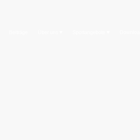
Beiträge
Über uns
Sportangebote
Downloa
mmen
nis