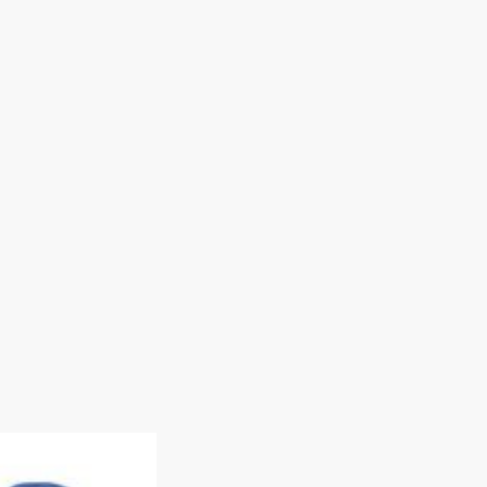
delt sich die
ennis Arena. Von
April gibt es
der Sporthalle.