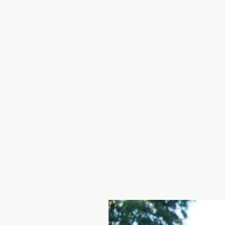
Einmal die Woche verwan
Turnhalle in eine Tischt
Anfang Oktober bis Ende 
einige hitzige Duelle in 